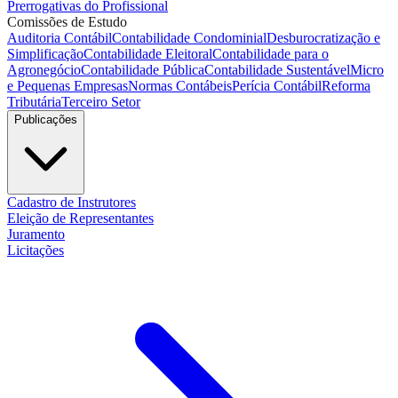
Prerrogativas do Profissional
Comissões de Estudo
Auditoria Contábil
Contabilidade Condominial
Desburocratização e
Simplificação
Contabilidade Eleitoral
Contabilidade para o
Agronegócio
Contabilidade Pública
Contabilidade Sustentável
Micro
e Pequenas Empresas
Normas Contábeis
Perícia Contábil
Reforma
Tributária
Terceiro Setor
Publicações
Cadastro de Instrutores
Eleição de Representantes
Juramento
Licitações