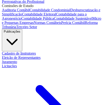
Prerrogativas do Profissional
Comissões de Estudo
Auditoria Contábil
Contabilidade Condominial
Desburocratização e
Simplificação
Contabilidade Eleitoral
Contabilidade para o
Agronegócio
Contabilidade Pública
Contabilidade Sustentável
Micro
e Pequenas Empresas
Normas Contábeis
Perícia Contábil
Reforma
Tributária
Terceiro Setor
Publicações
Cadastro de Instrutores
Eleição de Representantes
Juramento
Licitações