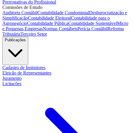
Prerrogativas do Profissional
Comissões de Estudo
Auditoria Contábil
Contabilidade Condominial
Desburocratização e
Simplificação
Contabilidade Eleitoral
Contabilidade para o
Agronegócio
Contabilidade Pública
Contabilidade Sustentável
Micro
e Pequenas Empresas
Normas Contábeis
Perícia Contábil
Reforma
Tributária
Terceiro Setor
Publicações
Cadastro de Instrutores
Eleição de Representantes
Juramento
Licitações